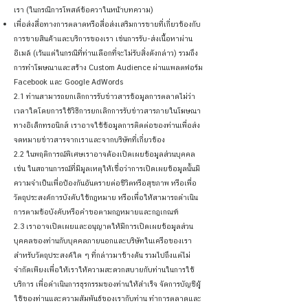
เรา (ในกรณีการโพสต์ข้อควาในหน้าบทความ)
เพื่อส่งสื่อทางการตลาดหรือสื่อส่งเสริมการขายที่เกี่ยวข้องกับ
การขายสินค้าและบริการของเรา เช่นการรับ-ส่งเนื้อหาผ่าน
อีเมล์ (เว้นแต่ในกรณีที่ท่านเลือกที่จะไม่รับสิ่งดังกล่าว) รวมถึง
การทำโฆษณาและสร้าง Custom Audience ผ่านแพลตฟอร์ม
Facebook และ Google AdWords
2.1 ท่านสามารถยกเลิกการรับข่าวสารข้อมูลการตลาดไม่ว่า
เวลาใดโดยการใช้วิธีการยกเลิกการรับข่าวสารภายในโฆษณา
ทางอิเล็กทรอนิกส์ เราอาจใช้ข้อมูลการติดต่อของท่านเพื่อส่ง
จดหมายข่าวสารจากเราและจากบริษัทที่เกี่ยวข้อง
2.2 ในพฤติการณ์พิเศษเราอาจต้องเปิดเผยข้อมูลส่วนบุคคล
เช่น ในสถานการณ์ที่มีมูลเหตุให้เชื่อว่าการเปิดเผยข้อมูลนั้นมี
ความจำเป็นเพื่อป้องกันอันตรายต่อชีวิตหรือสุขภาพ หรือเพื่อ
วัตถุประสงค์การบังคับใช้กฎหมาย หรือเพื่อให้สามารถดำเนิน
การตามข้อบังคับหรือคำขอตามกฎหมายและกฎเกณฑ์
2.3 เราอาจเปิดเผยและอนุญาตให้มีการเปิดเผยข้อมูลส่วน
บุคคลของท่านกับบุคคลภายนอกและบริษัทในเครือของเรา
สำหรับวัตถุประสงค์ใด ๆ ที่กล่าวมาข้างต้น รวมไปถึงแต่ไม่
จำกัดเพียงเพื่อให้เราให้ความสะดวกสบายกับท่านในการใช้
บริการ เพื่อดำเนินการธุรกรรมของท่านให้สำเร็จ จัดการบัญชีผู้
ใช้ของท่านและความสัมพันธ์ของเรากับท่าน ทำการตลาดและ