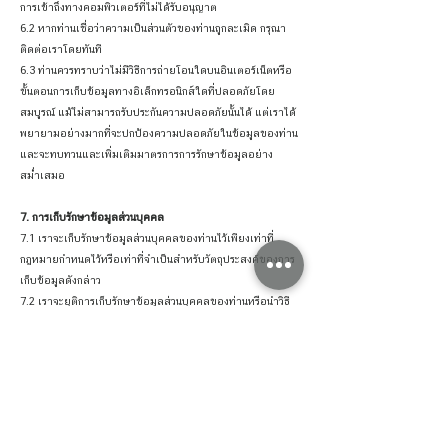
การเข้าถึงทางคอมพิวเตอร์ที่ไม่ได้รับอนุญาต
6.2 หากท่านเชื่อว่าความเป็นส่วนตัวของท่านถูกละเมิด กรุณา
ติดต่อเราโดยทันที
6.3 ท่านควรทราบว่าไม่มีวิธีการถ่ายโอนใดบนอินเตอร์เน็ตหรือ
ขั้นตอนการเก็บข้อมูลทางอิเล็กทรอนิกส์ใดที่ปลอดภัยโดย
สมบูรณ์ แม้ไม่สามารถรับประกันความปลอดภัยนั้นได้ แต่เราได้
พยายามอย่างมากที่จะปกป้องความปลอดภัยในข้อมูลของท่าน
และจะทบทวนและเพิ่มเติมมาตรการการรักษาข้อมูลอย่าง
สม่ำเสมอ
7. การเก็บรักษาข้อมูลส่วนบุคคล
7.1 เราจะเก็บรักษาข้อมูลส่วนบุคคลของท่านไว้เพียงเท่าที่
กฎหมายกำหนดไว้หรือเท่าที่จำเป็นสำหรับวัตถุประสงค์ของการ
เก็บข้อมูลดังกล่าว
7.2 เราจะยุติการเก็บรักษาข้อมูลส่วนบุคคลของท่านหรือนำวิธี
การที่ข้อมูลที่อาจเชื่อมโยงกับท่านออก โดยทันทีที่เห็นสมควร
แล้วว่าการเก็บรักษานั้น ไม่สามารถบรรลุวัตถุประสงค์ที่ข้อมูล
ส่วนบุคคลดังกล่าวได้ถูกเก็บรวบรวมมาแล้วอีกต่อไป และไม่มี
ความจำเป็นสำหรับวัตถุประสงค์ทางกฎหมายหรือทางธุรกิจใด
7.3 ท่านสามารถใช้สิทธิขอให้ลบหรือทำลายหรือทำให้ข้อมูล
ส่วนบุคคลเป็นข้อมูลที่ไม่สามารถระบุตัวบุคคลได้โดยติดต่อ