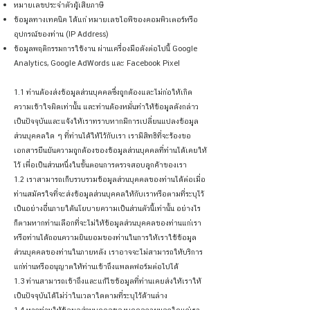
หมายเลขประจำตัวผู้เสียภาษี
ข้อมูลทางเทคนิค ได้แก่ หมายเลขไอพีของคอมพิวเตอร์หรือ
อุปกรณ์ของท่าน (IP Address)
ข้อมูลพฤติกรรมการใช้งาน ผ่านเครื่องมือดังต่อไปนี้ Google
Analytics, Google AdWords และ Facebook Pixel
1.1 ท่านต้องส่งข้อมูลส่วนบุคคลซึ่งถูกต้องและไม่ก่อให้เกิด
ความเข้าใจผิดเท่านั้น และท่านต้องหมั่นทำให้ข้อมูลดังกล่าว
เป็นปัจจุบันและแจ้งให้เราทราบหากมีการเปลี่ยนแปลงข้อมูล
ส่วนบุคคลใด ๆ ที่ท่านได้ให้ไว้กับเรา เรามีสิทธิที่จะร้องขอ
เอกสารยืนยันความถูกต้องของข้อมูลส่วนบุคคลที่ท่านได้เคยให้
ไว้ เพื่อเป็นส่วนหนึ่งในขั้นตอนการตรวจสอบลูกค้าของเรา
1.2 เราสามารถเก็บรวบรวมข้อมูลส่วนบุคคลของท่านได้ต่อเมี่อ
ท่านสมัครใจที่จะส่งข้อมูลส่วนบุคคลให้กับเราหรือตามที่ระบุไว้
เป็นอย่างอื่นภายใต้นโยบายความเป็นส่วนตัวนี้เท่านั้น อย่างไร
ก็ตามหากท่านเลือกที่จะไม่ให้ข้อมูลส่วนบุคคลของท่านแก่เรา
หรือท่านได้ถอนความยินยอมของท่านในการให้เราใช้ข้อมูล
ส่วนบุคคลของท่านในภายหลัง เราอาจจะไม่สามารถให้บริการ
แก่ท่านหรืออนุญาตให้ท่านเข้าถึงแพลตฟอร์มต่อไปได้
1.3 ท่านสามารถเข้าถึงและแก้ไขข้อมูลที่ท่านเคยส่งให้เราให้
เป็นปัจจุบันได้ไม่ว่าในเวลาใดตามที่ระบุไว้ด้านล่าง