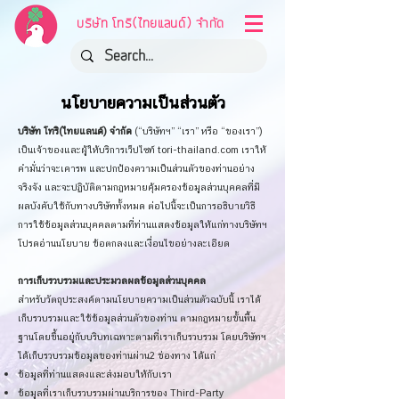
บริษัท โทริ(ไทยแลนด์) จำกัด
นโยบายความเป็นส่วนตัว
บริษัท โทริ(ไทยแลนด์) จำกัด
(“บริษัทฯ” “เรา” หรือ “ของเรา”)
เป็นเจ้าของและผู้ให้บริการเว็ปไซท์ tori-thailand.com เราให้
คำมั่นว่าจะเคารพ และปกป้องความเป็นส่วนตัวของท่านอย่าง
จริงจัง และจะปฏิบัติตามกฎหมายคุ้มครองข้อมูลส่วนบุคคลที่มี
ผลบังคับใช้กับทางบริษัททั้งหมด ต่อไปนี้จะเป็นการอธิบายวิธี
การใช้ข้อมูลส่วนบุคคลตามที่ท่านแสดงข้อมูลให้แก่ทางบริษัทฯ
โปรดอ่านนโยบาย ข้อตกลงและเงื่อนไขอย่างละเอียด
การเก็บรวบรวมและประมวลผลข้อมูลส่วนบุคคล
สำหรับวัตถุประสงค์ตามนโยบายความเป็นส่วนตัวฉบับนี้ เราได้
เก็บรวบรวมและใช้ข้อมูลส่วนตัวของท่าน ตามกฎหมายขั้นพื้น
ฐานโดยขึ้นอยู่กับบริบทเฉพาะตามที่เราเก็บรวบรวม โดยบริษัทฯ
ได้เก็บรวบรวมข้อมูลของท่านผ่าน2 ช่องทาง ได้แก่
ข้อมูลที่ท่านแสดงและส่งมอบให้กับเรา
ข้อมูลที่เราเก็บรวบรวมผ่านบริการของ Third-Party