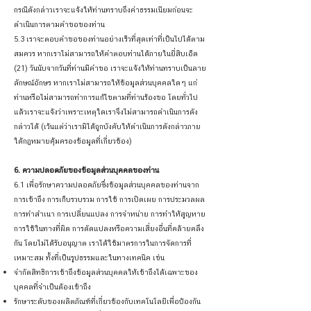
กรณีดังกล่าวเราจะแจ้งให้ท่านทราบถึงค่าธรรมเนียมก่อนจะ
ดำเนินการตามคำขอของท่าน
5.3 เราจะตอบคำขอของท่านอย่างเร็วที่สุดเท่าที่เป็นไปได้ตาม
สมควร หากเราไม่สามารถให้คำตอบท่านได้ภายในยี่สิบเอ็ด
(21) วันนับจากวันที่ท่านมีคำขอ เราจะแจ้งให้ท่านทราบเป็นลาย
ลักษณ์อักษร หากเราไม่สามารถให้ข้อมูลส่วนบุคคลใดๆ แก่
ท่านหรือไม่สามารถทำการแก้ไขตามที่ท่านร้องขอ โดยทั่วไป
แล้วเราจะแจ้งว่าเพราะเหตุใดเราจึงไม่สามารถดำเนินการดัง
กล่าวได้ (เว้นแต่ว่าเรามิได้ถูกบังคับให้ดำเนินการดังกล่าวภาย
ใต้กฎหมายคุ้มครองข้อมูลที่เกี่ยวข้อง)
6. ความปลอดภัยของข้อมูลส่วนบุคคลของท่าน
6.1 เพื่อรักษาความปลอดภัยซึ่งข้อมูลส่วนบุคคลของท่านจาก
การเข้าถึง การเก็บรวบรวม การใช้ การเปิดเผย การประมวลผล
การทำสำเนา การเปลี่ยนแปลง การจำหน่าย การทำให้สูญหาย
การใช้ในทางที่ผิด การดัดแปลงหรือความเสี่ยงอื่นที่คล้ายคลึง
กัน โดยไม่ได้รับอนุญาต เราได้ใช้มาตรการในการจัดการที่
เหมาะสม ทั้งที่เป็นรูปธรรมและในทางเทคนิค เช่น
จำกัดสิทธิการเข้าถึงข้อมูลส่วนบุคคลให้เข้าถึงได้เฉพาะของ
บุคคลที่จำเป็นต้องเข้าถึง
รักษาระดับของผลิตภัณฑ์ที่เกี่ยวข้องกับเทคโนโลยีเพื่อป้องกัน