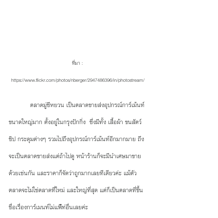
ที่มา : 
https://www.flickr.com/photos/nberger/2947486396/in/photostream/
           ตลาดมู่ซีหยวน เป็นตลาดขายส่งอุปกรณ์การ์เม้นท์
ขนาดใหญ่มาก ตั้งอยู่ในกรุงปักกิ่ง  ซึ่งมีทั้ง เสื้อผ้า ขนสัตว์ 
ซิป กระดุมต่างๆ รวมไปถึงอุปกรณ์การ์เม้นท์อีกมากมาย ถึง
จะเป็นตลาดขายส่งแต่ถ้าไปดู หน้าร้านก็จะมีนำเศษมาขาย
ด้วยเช่นกัน และราคาก็จัดว่าถูกมากเลยทีเดียวค่ะ แม้ตัว
ตลาดจะไม่ใช่ตลาดที่ใหม่ และใหญ่ที่สุด แต่ก็เป็นตลาดที่ขึ้น
ชื่อเรื่องการ์เมนท์ไม่แพ้ีท่อื่นเลยค่ะ