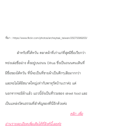
ที่มา : https://www.flickr.com/photos/archeytsai_taiwan/25075589200/
          สำหรับที่ไต้หวัน ตลาดผ้าที่เก่าแก่ที่สุดมีชื่อเรียกว่า 
หย่งเล่อซื่อฉ่าง ตั้งอยู่บนถนน Dihua ซึ่งเป็นถนนคนเดินที่
มีชื่อของไต้หวัน ที่นี่จะเป็นที่ขายผ้าเป็นตึกๆเสียมากกว่า 
และจะไม่ได้มีขนาดใหญ่เท่ากับพาหุรัดบ้านเราค่ะ แต่
นอกจากจะมีผ้าแล้ว แถวนี้ยังเป็นที่รวมของ street food และ
เป็นแหล่งวัตนธรรมที่สำคัญของที่นี่อีกด้วยค่ะ
คลิก เพื่อ
อ่านรายละเอียดเพิ่มเติมได้ที่ลิงค์นี้เลยค่่ะ