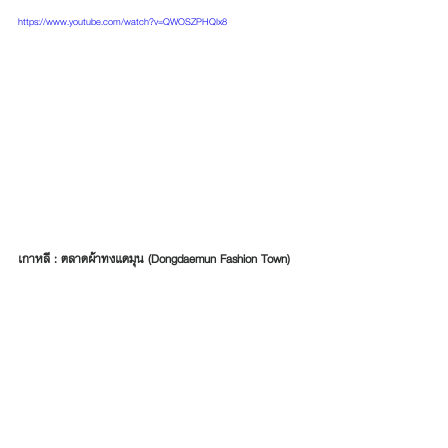
https://www.youtube.com/watch?v=QWOSZPHQIx8
เกาหลี : ตลาดผ้าทงแดมุน (Dongdaemun Fashion Town)