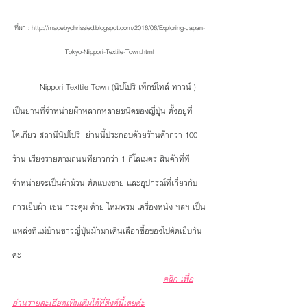
ที่มา : http://madebychrissied.blogspot.com/2016/06/Exploring-Japan-
Tokyo-Nippori-Textile-Town.html
          Nippori Texttile Town (นิปโปริ เท็กซ์ไทล์ ทาวน์ ) 
เป็นย่านที่จำหน่ายผ้าหลากหลายชนิดของญี่ปุ่น ตั้งอยู่ที่
โตเกียว สถานีนิปโปริ  ย่านนี้ประกอบด้วยร้านค้ากว่า 100 
ร้าน เรียงรายตามถนนทียาวกว่า 1 กิโลเมตร สินค้าที่ที
จำหน่ายจะเป็นผ้าม้วน ตัดแบ่งขาย และอุปกรณ์ที่เกี่ยวกับ
การเย็บผ้า เช่น กระดุม ด้าย ไหมพรม เครื่องหนัง ฯลฯ เป็น
แหล่งที่แม่บ้านชาวญี่ปุ่นมักมาเดินเลือกซื้อของไปตัดเย็บกัน
ค่ะ
คลิก เพื่อ
อ่านรายละเอียดเพิ่มเติมได้ที่ลิงค์นี้เลยค่่ะ