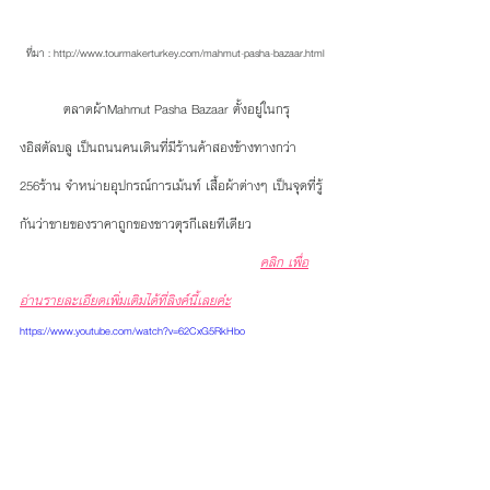
ที่มา : http://www.tourmakerturkey.com/mahmut-pasha-bazaar.html
          ตลาดผ้าMahmut Pasha Bazaar ตั้งอยู่ในกรุ
งอิสตัลบลู เป็นถนนคนเดินที่มีร้านค้าสองข้างทางกว่า 
256ร้าน จำหน่ายอุปกรณ์การเม้นท์ เสื้อผ้าต่างๆ เป็นจุดที่รู้
กันว่าขายของราคาถูกของชาวตุรกีเลยทีเดียว 
คลิก เพื่อ
อ่านรายละเอียดเพิ่มเติมได้ที่ลิงค์นี้เลยค่่ะ
https://www.youtube.com/watch?v=62CxG5RkHbo