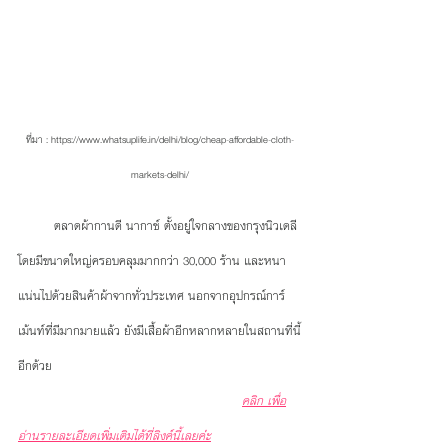
ที่มา : https://www.whatsuplife.in/delhi/blog/cheap-affordable-cloth-
markets-delhi/
         ตลาดผ้ากานดี นากาช์ ตั้งอยู่ใจกลางของกรุงนิวเดลี 
โดยมีขนาดใหญ่ครอบคลุมมากกว่า 30,000 ร้าน และหนา
แน่นไปด้วยสินค้าผ้าจากทั่วประเทศ นอกจากอุปกรณ์การ์
เม้นท์ที่มีมากมายแล้ว ยังมีเสื้อผ้าอีกหลากหลายในสถานที่นี้
อีกด้วย
คลิก เพื่อ
อ่านรายละเอียดเพิ่มเติมได้ที่ลิงค์นี้เลยค่่ะ