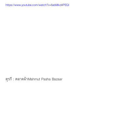
https://www.youtube.com/watch?v=6abMkd4PEQI
ตุรกี : ตลาดผ้าMahmut Pasha Bazaar