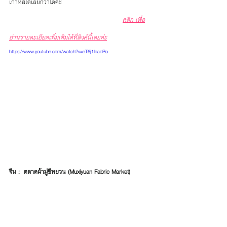
เกาหลีใต้เลยก็ว่าได้ค่ะ
คลิก เพื่อ
อ่านรายละเอียดเพิ่มเติมได้ที่ลิงค์นี้เลยค่่ะ
https://www.youtube.com/watch?v=eT6j1IcaoPo
จีน :  ตลาดผ้ามู่ซีหยวน (Muxiyuan Fabric Market)