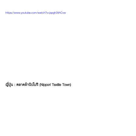
https://www.youtube.com/watch?v=jxpgh3VhCvw
ญี่ปุ่น : ตลาดผ้านิปโปริ (Nippori Textile Town)