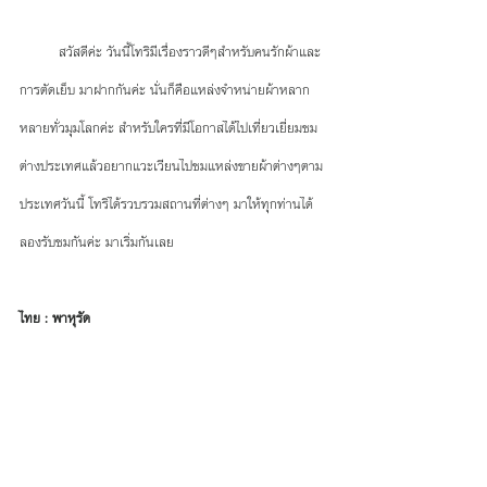
         สวัสดีค่ะ วันนี้โทริมีเรื่องราวดีๆสำหรับคนรักผ้าและ
การตัดเย็บ มาฝากกันค่ะ นั่นก็คือแหล่งจำหน่ายผ้าหลาก
หลายทั่วมุมโลกค่ะ สำหรับใครที่มีโอกาสได้ไปเที่ยวเยี่ยมชม
ต่างประเทศแล้วอยากแวะเวียนไปชมแหล่งขายผ้าต่างๆตาม
ประเทศวันนี้ โทริได้รวบรวมสถานที่ต่างๆ มาให้ทุกท่านได้
ลองรับชมกันค่ะ มาเริ่มกันเลย
ไทย : พาหุรัด