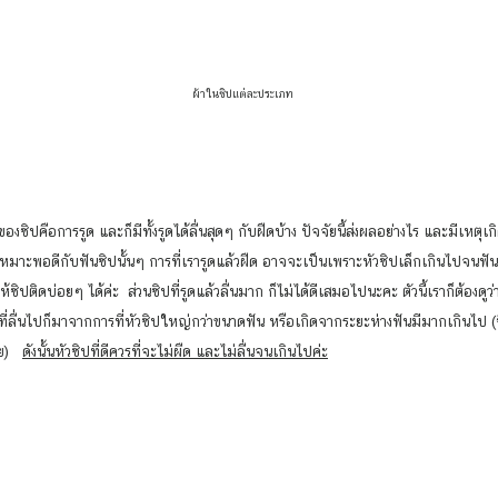
ผ้าในซิปแต่ละประเภท
อเหมาะพอดีกับฟันซิปนั้นๆ การที่เรารูดแล้วฝืด อาจจะเป็นเพราะหัวซิปเล็กเกินไปจนฟั
ห้ซิปติดบ่อยๆ ได้ค่ะ  ส่วนซิปที่รูดแล้วลื่นมาก ก็ไม่ได้ดีเสมอไปนะคะ ตัวนี้เราก็ต้องดู
ที่ลื่นไปก็มาจากการที่หัวซิปใหญ่กว่าขนาดฟัน หรือเกิดจากระยะห่างฟันมีมากเกินไป (ซ
)   
ดังนั้นหัวซิปที่ดีควรที่จะไม่ผืด และไม่ลื่นจนเกินไปค่ะ