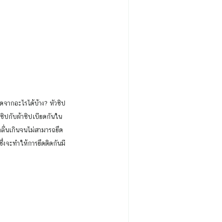
นซิปกับผ้าซิปเบียดกันใน
ว่าลื่นเกินจนไม่สามารถยึด
ึ่งจะทำให้การยึดติดกันมี