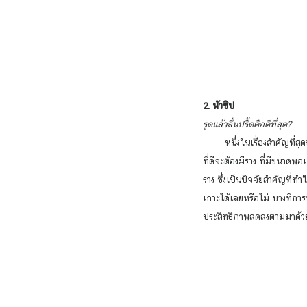
2. หัวซิป 
รูดแล้วลื่นปรื้ดคือดีที่สุด? 
        หนึ่งในเรื่องสำคัญที่สุดของซิปคือการรูด และก็มีทั้งรูดได้ลื่นสุดๆ กับฝืดบ้าง ปัจจัยนี้ส่งผลอย่างไร และมีเหตุเกิดจากอะไรได้บ้าง? หัวซิป
ที่ดีจะต้องมีราง ที่มีขนาดพ
ราง ซึ่งเป็นปัจจัยสำคัญที่ทำใ
เกาะได้เลยหรือไม่ บางทีการ
ประสิทธิภาพลดลงตามมาด้วย