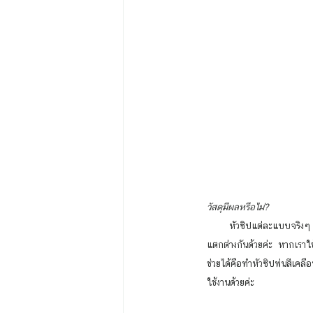
วัสดุมีผลหรือไม่? 
        หัวซิปแต่ละแบบจริงๆ แล้ว ไม่เพียงแค่เรื่องความสวยงาม แต่วัสดุที่ใช้ในการทำหัวซิปแต่ละประเภทก็ถูกคิดค้นขึ้นมาเพื่อการใช้งานที่
แตกต่างกันด้วยค่ะ  หากเราใช้
ช่วยได้คือทำหัวซิปพ่นสีเคลื
ใช้งานด้วยค่ะ