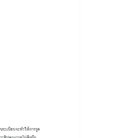
่เป็นระเบียบจะทำให้การรูด 
าะซิปคุณภาพไม่ดีหรือ