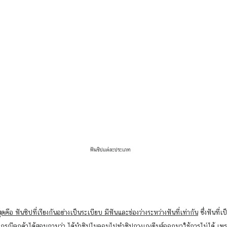
ฟันซิปแต่ละประเภท
ี่สุดคือ ฟันซิปที่เรียงกันอย่างเป็นระเบียบ มีฟันและช่องว่างระหว่างฟันที่เท่ากัน
 ซึ่งฟันที
งกรณีลูกค้าได้สอบถามว่า ได้นำซิปไนลอนไปทำซิปกางเกงยีนส์ออกมาใช้การไม่ได้ เพร