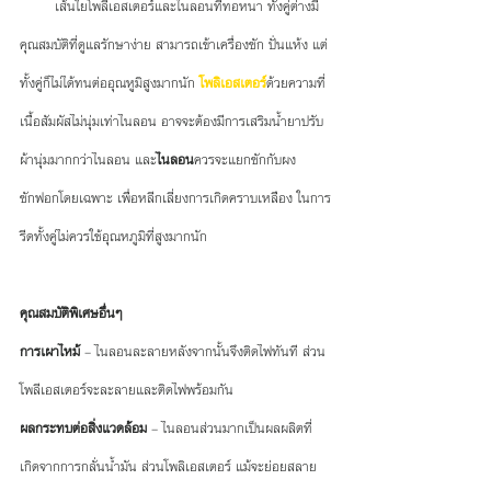
        เส้นใยโพลีเอสเตอร์และไนลอนที่ทอหนา ทั้งคู่ต่างมี
คุณสมบัติที่ดูแลรักษาง่าย สามารถเข้าเครื่องซัก ปั่นแห้ง แต่
ทั้งคู่ก็ไม่ได้ทนต่ออุณหูมิสูงมากนัก 
โพลิเอสเตอร์
ด้วยความที่
เนื้อสัมผัสไม่นุ่มเท่าไนลอน อาจจะต้องมีการเสริมน้ำยาปรับ
ผ้านุ่มมากกว่าไนลอน และ
ไนลอน
ควรจะแยกซักกับผง
ซักฟอกโดยเฉพาะ เพื่อหลีกเลี่ยงการเกิดคราบเหลือง ในการ
รีดทั้งคู่ไม่ควรใช้อุณหภูมิที่สูงมากนัก
คุณสมบัติพิเศษอื่นๆ
การเผาไหม้
 – ไนลอนละลายหลังจากนั้นจึงติดไฟทันที ส่วน
โพลีเอสเตอร์จะละลายและติดไฟพร้อมกัน
ผลกระทบต่อสิ่งแวดล้อม
 – ไนลอนส่วนมากเป็นผลผลิตที่
เกิดจากการกลั่นน้ำมัน ส่วนโพลิเอสเตอร์ แม้จะย่อยสลาย