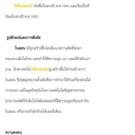
โพลีเอสเตอร์
 เกิดขึ้นในช่วงปี ค.ศ.1940 และเริ่มเป็นที่
นิยมในช่วงปี ค.ศ.1950 
รูปลักษณ์และการสัมผัส
 ไนลอน
 ได้ถูกสร้างขึ้นโดยมีแนวความคิดที่จะมา
ทดแทนเส้นใยไหม และทำให้มีความนุ่ม เบา และมีผิวมันเงา
งาม  อีกทางหนึ่ง
โพลีเอสเตอร์
ถูกสร้างขึ้นให้กระด้างกว่า
ไนลอน ซึ่งจุดมุ่งหมายดั้งเดิมคือการทำมาใช้กับเครื่องสวมใส่
ภายนอก แต่ในยุคปัจจุบันในทางเทคโนโลยีอุตสาหกรรม
สามารถผลิตให้เส้นใยโพลีเอสเตอร์นี้มีความนุ่มเทียบเท่ากับ
ไนลอน หรือกระทั่งผ้าฝ้ายได้เลยทีเดียว
ความคงทน