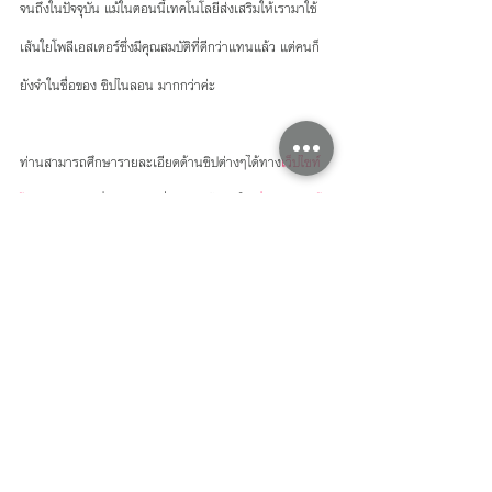
จนถึงในปัจจุบัน แม้ในตอนนี้เทคโนโลยีส่งเสริมให้เรามาใช้
เส้นใยโพลีเอสเตอร์ซึ่งมีคุณสมบัติที่ดีกว่าแทนแล้ว แต่คนก็
ยังจำในชื่อของ ซิปไนลอน มากกว่าค่ะ
ท่านสามารถศึกษารายละเอียดด้านซิปต่างๆได้ทาง
เว็ปไซท์
โทริ
 หรือ อ่านเรื่องราวดีๆเกี่ยวกับซิปได้อีกใน
เรื่องเล่าจากโท
ริ
ได้เลยค่ะ
แหล่งข้อมูล: 
https://www.leaf.tv/articles/nylon-vs-polyester-fabric/
https://www.diffen.com/difference/Nylon_vs_Polyester